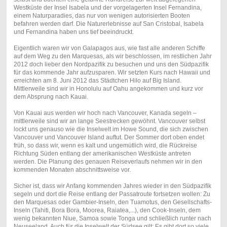
Westküste der Insel Isabela und der vorgelagerten Insel Fernandina,
einem Naturparadies, das nur von wenigen autorisierten Booten
befahren werden darf. Die Naturerlebnisse auf San Cristobal, Isabela
und Fernandina haben uns tief beeindruckt.
Eigentlich waren wir von Galapagos aus, wie fast alle anderen Schiffe
auf dem Weg zu den Marquesas, als wir beschlossen, im restlichen Jahr
2012 doch lieber den Nordpazifik zu besuchen und uns den Südpazifik
für das kommende Jahr aufzusparen. Wir setzten Kurs nach Hawaii und
erreichten am 8. Juni 2012 das Städtchen Hilo auf Big Island.
Mittlerweile sind wir in Honolulu auf Oahu angekommen und kurz vor
dem Absprung nach Kauai.
Von Kauai aus werden wir hoch nach Vancouver, Kanada segeln –
mittlerweile sind wir an lange Seestrecken gewöhnt. Vancouver selbst
lockt uns genauso wie die Inselwelt im Howe Sound, die sich zwischen
Vancouver und Vancouver Island auftut. Der Sommer dort oben endet
früh, so dass wir, wenn es kalt und ungemütlich wird, die Rückreise
Richtung Süden entlang der amerikanischen Westküste antreten
werden. Die Planung des genauen Reiseverlaufs nehmen wir in den
kommenden Monaten abschnittsweise vor.
Sicher ist, dass wir Anfang kommenden Jahres wieder in den Südpazifik
segeln und dort die Reise entlang der Passatroute fortsetzen wollen: Zu
den Marquesas oder Gambier-Inseln, den Tuamotus, den Gesellschafts-
Inseln (Tahiti, Bora Bora, Moorea, Raiatea,...), den Cook-Inseln, dem
wenig bekannten Niue, Samoa sowie Tonga und schließlich runter nach
Neuseeland. Auch für die Inselwelt der Südsee gilt: Es gibt dort so viele