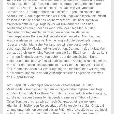
Antão besuchten. Die Bewohner der Inselgruppe eroberten im Sturm
unsere Herzen, ihre Musik begleitet uns nach wie vor. Von den
Kapverden aus überquerten wir in achtzehn Tagen und Nächten den
Atlantik. Mit Guadeloupe wählten wir einen ungewöhnlichen Ankunftsort,
dessen Vielfalt uns sehr positiv überrascht hat. Die Insel Dominika
streiften wir nur wenige Tage bevor wir zum anderen Ende des
Antillenbogens quer über das karibische Meer segelten. Auf den
Niederländischen Antillen verbrachten wir die meiste Zeit im
Taucherparadies Bonaire. Auf der sehr kommerziellen Nachbarinsel
Aruba warteten wir nur zwei Nächte lang auf gute Segelbedingungen
rüber ans kolumbianische Festland, wo wir eine der angeblich
schönsten Städte Mittelamerikas besuchten, Cartagena des Indias. Von
dort aus bereisten wir eine Woche lang die San Blas Inseln – viel zu kurz
um einen Eindruck des wahren Lebens der dort ansässigen Kuna-
Indianer und des über 340 Inseln umfassenden Archipels zu bekommen.
Von den San Blas Inseln aus erreichten wir Colon auf der Atlantikseite
des Panamakanals in nur zwei Segeltagen. Dort bereiteten wir Pagena
auf mehrere Monate in der äußerst abgeschieden liegenden Inselwelt
des Südpazifiks vor.
Am 1. April 2012 durchquerten wir den Panama-Kanal. Auf der
Pazifikseite Panamas verbrachten wir reparaturbedingt ein paar Tage
auf dem Ankerplatz "Las Brisas", von dem aus wir jedoch sobald es ging,
auf die nur sieben Seemeilen liegende kleine Insel Taboga flohen.
Oster-Sonntag brachen wir auf nach Galapagos, einem weiteren
Highlight im bisherigen Reiseverlauf. Wir liefen die Insel San Cristobal
an und unternahmen von dort aus zu Fuß mehrere Ausflüge auf der Insel
selbst und buchten eine geführte Rundreise zur weit abgelegenen