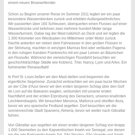
einem neuen Browserfenster.
Schon zu Beginn unserer Reise im Sommer 2011 legten wir ein paar
besondere Wasserstrecken zurück und erlebten Außergewöhnliches:
Wir passierten über 160 Schleusen, überquerten einen Flusses auf einer
Wasserbrücke und befuhren zwei mehrere hundert Meter lange
Wassertunnels. Dabei lag der Mast natürlich an Deck und wir legten die
1.300 Kilometer von Wiesbaden ins Mittelmeer unter Motor zurück.
Nachts ankerten wir neben dem Fahrwasser in den großen Flüssen in
der Strömung, machten in winzigen Marinas fest oder vertäuten Pagena
in den ruhigen Kanälen Frankreichs mit ein paar Leinen an Bäumchen
am Flussufer. Während der vierwöchigen Flussfahrt besuchten wir
geschichtsträchtige Städte wie Koblenz, Trier, Nancy, Lyon und Arles. Ein
fulminanter Reiseauftakt!
In Port St. Louis ließen wir den Mast stellen und begannen die
eigentliche Segelreise. Zunächst verbrachten wir ein paar kurze Wochen
an der Côte d'Azur bevor wir den ersten längeren Schlag über den Golf
de Lion auf die Balearen wagten, verbunden mit unserer ersten
Nachtfahrt und der ersten Erprobung des Genackers, unseres knallroten
Leichtwindsegels. Wir besuchten Menorca, Mallorca und streiften Ibiza,
bevor wir ans spanische Festland segelten. Dort besuchten wir die
sonnenreichste Stadt Spaniens, Almería, bevor wir weiter nach Gibraltar
fuhren.
Von Gibraltar aus segelten wir einen ersten längeren Schlag von knapp
1.000 Seemeilen zu den Kapverdischen Inseln vor Senegal, von denen
wir die vier Barlovento-Inseln Sal, São Nicolau, São Vicente und Santo