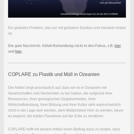
Ein globales Problem, das nur mit globalem Denken und Handeln lösbar
ist.
Die gute Nachricht: Abfall-Behandlung rückt in den Fokus, z.B.
hier
und
hier
.
COPLARE zu Plastik und Müll in Ozeanien
Der Artikel zeigt anschaulich auf, dass wir es in Ozeanien mit
Gesellschaften und Gemeinden zu tun haben, die aufgrund ihrer
Ressourcen, ihrer geologischen Gegebenheiten, ihrer
Wirtschaftsleistung, ihrer Bildung und ihrer Kultur sehr wahrscheinlich
nicht in der Lage sein werden, dem Müllproblem Herr zu werden, bevor
es beginnt, die letzten Paradiese auf der Erde zu zerstören.
COPLARE hofft mit diesem Artikel einen Beitrag dazu zu leisten, dass