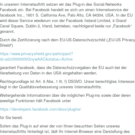
In unserem Internetauftritt setzen wir das Plug-in des Social-Networks
Facebook ein. Bei Facebook handelt es sich um einen Internetservice der
facebook Inc., 1601 S. California Ave, Palo Alto, CA 94304, USA. In der EU
wird dieser Service wiederum von der Facebook Ireland Limited, 4 Grand
Canal Square, Dublin 2, Irland, betrieben, nachfolgend beide nur „Facebook“
genannt.
Durch die Zertifizierung nach dem EU-US-Datenschutzschild („EU-US Privac
Shield“)
https://www.privacyshield.gov/participant?
id=a2zt0000000GnywAAC&status=Active
garantiert Facebook, dass die Datenschutzvorgaben der EU auch bei der
Verarbeitung von Daten in den USA eingehalten werden.
Rechtsgrundlage ist Art. 6 Abs. 1 lit. f) DSGVO. Unser berechtigtes Interesse
liegt in der Qualitätsverbesserung unseres Internetauftritts.
Weitergehende Informationen über die möglichen Plug-ins sowie über deren
jeweilige Funktionen hält Facebook unter
https://developers.facebook.com/docs/plugins/
für Sie bereit.
Sofern das Plug-in auf einer der von Ihnen besuchten Seiten unseres
Internetauftritts hinterlegt ist, lädt Ihr Internet-Browser eine Darstellung des