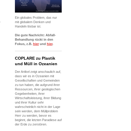
Ein globales Problem, das nur
e
mit globalem Denken und
Handeln lösbar ist.
Die gute Nachricht: Abfall-
Behandlung rückt in den
Fokus, z.B.
hier
und
hier
.
COPLARE zu Plastik
und Müll in Ozeanien
Der Artikel zeigt anschaulich auf,
dass wir es in Ozeanien mit
Gesellschaften und Gemeinden
zu tun haben, die aufgrund ihrer
Ressourcen, ihrer geologischen
Gegebenheiten, ihrer
Wirtschaftsleistung, ihrer Bildung
und ihrer Kultur sehr
wahrscheinlich nicht in der Lage
sein werden, dem Müllproblem
Herr zu werden, bevor es
beginnt, die letzten Paradiese auf
der Erde zu zerstören.