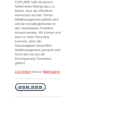
COPLARE hofft mit diesem
Artikel einen Beitrag dazu zu
leisten, dass die öffentliche
Diskussion auf das Thema
Abfallmanagement gelenkt wird
und die Unzulänglichkeiten in
den momentanen Praktiken
erkannt werden. Wir können erst
dann zu mehr Recycling
kommen, wenn die
Hausaufgaben hinsichtlich
Abfallmanagement gemacht sind.
Denn das hat uns die
Durchquerung Ozeaniens
gelehrt!
Zum Artikel
und zur
Bildergalerie