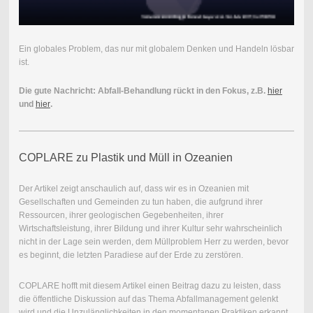
Ein globales Problem, das nur mit globalem Denken und Handeln lösbar
ist.
Die gute Nachricht: Abfall-Behandlung rückt in den Fokus, z.B.
hier
und
hier
.
COPLARE zu Plastik und Müll in Ozeanien
Der Artikel zeigt anschaulich auf, dass wir es in Ozeanien mit
Gesellschaften und Gemeinden zu tun haben, die aufgrund ihrer
Ressourcen, ihrer geologischen Gegebenheiten, ihrer
Wirtschaftsleistung, ihrer Bildung und ihrer Kultur sehr wahrscheinlich
nicht in der Lage sein werden, dem Müllproblem Herr zu werden, bevor
es beginnt, die letzten Paradiese auf der Erde zu zerstören.
COPLARE hofft mit diesem Artikel einen Beitrag dazu zu leisten, dass
die öffentliche Diskussion auf das Thema Abfallmanagement gelenkt
wird und die Unzulänglichkeiten in den momentanen Praktiken erkannt