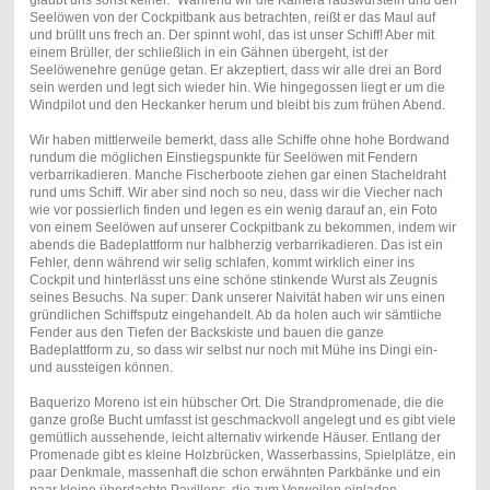
glaubt uns sonst keiner." Während wir die Kamera rauswursteln und den
Seelöwen von der Cockpitbank aus betrachten, reißt er das Maul auf
und brüllt uns frech an. Der spinnt wohl, das ist unser Schiff! Aber mit
einem Brüller, der schließlich in ein Gähnen übergeht, ist der
Seelöwenehre genüge getan. Er akzeptiert, dass wir alle drei an Bord
sein werden und legt sich wieder hin. Wie hingegossen liegt er um die
Windpilot und den Heckanker herum und bleibt bis zum frühen Abend.
Wir haben mittlerweile bemerkt, dass alle Schiffe ohne hohe Bordwand
rundum die möglichen Einstiegspunkte für Seelöwen mit Fendern
verbarrikadieren. Manche Fischerboote ziehen gar einen Stacheldraht
rund ums Schiff. Wir aber sind noch so neu, dass wir die Viecher nach
wie vor possierlich finden und legen es ein wenig darauf an, ein Foto
von einem Seelöwen auf unserer Cockpitbank zu bekommen, indem wir
abends die Badeplattform nur halbherzig verbarrikadieren. Das ist ein
Fehler, denn während wir selig schlafen, kommt wirklich einer ins
Cockpit und hinterlässt uns eine schöne stinkende Wurst als Zeugnis
seines Besuchs. Na super: Dank unserer Naivität haben wir uns einen
gründlichen Schiffsputz eingehandelt. Ab da holen auch wir sämtliche
Fender aus den Tiefen der Backskiste und bauen die ganze
Badeplattform zu, so dass wir selbst nur noch mit Mühe ins Dingi ein-
und aussteigen können.
Baquerizo Moreno ist ein hübscher Ort. Die Strandpromenade, die die
ganze große Bucht umfasst ist geschmackvoll angelegt und es gibt viele
gemütlich aussehende, leicht alternativ wirkende Häuser. Entlang der
Promenade gibt es kleine Holzbrücken, Wasserbassins, Spielplätze, ein
paar Denkmale, massenhaft die schon erwähnten Parkbänke und ein