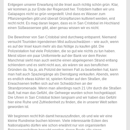
Entgegen unserer Erwartung ist die Insel auch richtig schön grün. Klar,
wir kommen ja zur Ende der Regenzeit her. Trotzdem hatten wir uns
Galapagos nicht so grün vorgestellt. Und dass es Wasser zum
Pflanzengießen gibt und überall Grünpflanzen kultiviert werden, erst
recht nicht. Es mag daran liegen, dass es in San Cristobal im Hochland
einen Süßwassersee gibt, aber genau wissen wir es nicht.
Die Bewohner von San Cristobal sind durchweg entspannt. Niemand
versucht Touristen irgendeinen Mist aufzuschwätzen – wie auch, wenn
es auf der Insel kaum mehr als das Nötige zu kaufen gibt. Die
Polizeistation hat viele Polizisten, die so gut wie nichts zu tun haben.
Meist sitzen ein paar Uniformierte auf der Bank vor dem Revier.
Manchmal sieht man auch welche einen abgelegenen Strand entlang
schlendern und es sieht nicht aus, als wären sie aus beruflichen
Gründen da. Na ja, als Polizist der keinen Fall zu bearbeiten hat, kann
man halt auch Spaziergänge als Dienstgang verkaufen. Abends, wenn
es endlich etwas kühler ist, spielen Kinder auf den Straßen, die
Erwachsenen treffen sich auf ein Schwätzchen an der
Strandpromenade. Wenn man allerdings nach 21 Uhr durch die Straßen
läuft, hat man das Gefühl, die Gehwege wurden schon hochgeklappt.
Die Uhren in San Cristobal ticken langsam und wir haben das Gefühl
hier eine Ruhe und Zufriedenheit zu finden, die in unserer Welt selten
geworden ist.
Wir beginnen recht früh damit herauszufinden, ob und wie wir eine
kleine Rundreise buchen können. Viele interessante Ecken des
Nationalparks dürfen wie schon erwähnt nur von organisierten