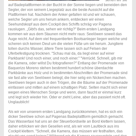
sehen wir sie
auf Badeplattformen in der Bucht in der Sonne liegen und beneiden den
Segler, der von seinem Liegeplatz aus die beste Aussicht auf die
Plattformen hat. Nachdem der Anker gefallen ist und wir schauen,
welche Segler um uns herum ankern, entdecken wir einen
Seehundskopf aus dem Cockpit des Schiffs schräg vor Pagena
rauslugen. „Gibt's das, sehen wir richtig?" Beim ersten Landgang
kommen wir aus dem Staunen nicht mehr raus: Seelöwen soweit das
Auge reicht. Auf dem viel frequentierten Bootsanleger liegen welche und
scheren sich keinen Deut um die vielen Füße um sie herum. Jungtiere
tollen durchs Wasser, ältere Tiere lassen sich auf Felsen der
Uferbefestigung trocknen. "Schau mal da, da liegt einer auf einer
Parkbank! Und noch einer, und noch einer." "Verrückt. Schnell, gib mir
die Kamera, oder willst Du fotografieren?" Entlang der Promenade von
Baquerizo Moreno stehen bestimmt hundert schöne überdachte
Parkbänke aus Holz und in bestimmten Abschnitten der Promenade sind
sie fast alle von Seelöwen belegt, die hier selig ein Nickerchen machen.
Seelöwen liegen auch in den Trögen, die die Bäume auf der Promenade
einfassen und mitten auf einem schattigen Platz. Selten macht sich einer
wegen eines Menschen Sorge und wenn, dann faucht er einmal kurz
und legt sich wieder hin. Oder er zieht Leine, aber das passiert nicht oft.
Unglaublich!
Als wir von unserem ersten Landgang zurückkommen, hat es sich ein
dicker Seelöwe schon auf Pagenas Badeplattform gemütlich gemacht.
Das Wassertaxi hat uns an der Steuerbordseite an Bord klettern lassen,
daher erblicken wir den Gesellen erst, als wir vom Laufdeck aus ins
Cockpit klettern. "Schnell, die Kamera, das müssen wir festhalten, das