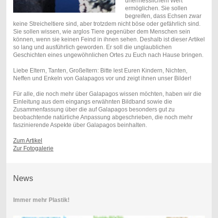
unermesslichem Wert
ermöglichen. Sie sollen
begreifen, dass Echsen zwar
keine Streicheltiere sind, aber trotzdem nicht böse oder gefährlich sind.
Sie sollen wissen, wie arglos Tiere gegenüber dem Menschen sein
können, wenn sie keinen Feind in ihnen sehen. Deshalb ist dieser Artikel
so lang und ausführlich geworden. Er soll die unglaublichen
Geschichten eines ungewöhnlichen Ortes zu Euch nach Hause bringen.
Liebe Eltern, Tanten, Großeltern: Bitte lest Euren Kindern, Nichten,
Neffen und Enkeln von Galapagos vor und zeigt ihnen unser Bilder!
Für alle, die noch mehr über Galapagos wissen möchten, haben wir die
Einleitung aus dem eingangs erwähnten Bildband sowie die
Zusammenfassung über die auf Galapagos besonders gut zu
beobachtende natürliche Anpassung abgeschrieben, die noch mehr
faszinierende Aspekte über Galapagos beinhalten.
Zum Artikel
Zur Fotogalerie
News
Immer mehr Plastik!