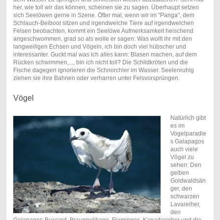
her, wie toll wir das können, scheinen sie zu sagen. Überhaupt setzen
sich Seelöwen gerne in Szene. Öfter mal, wenn wir im "Panga", dem
Schlauch-Beiboot sitzen und irgendwelche Tiere auf irgendwelchen
Felsen beobachten, kommt ein Seelöwe Aufmerksamkeit heischend
angeschwommen, grad so als wolle er sagen: Was wollt ihr mit den
langweiligen Echsen und Vögeln, ich bin doch viel hübscher und
interessanter. Guckt mal was ich alles kann: Blasen machen, auf dem
Rücken schwimmen,..., bin ich nicht toll? Die Schildkröten und die
Fische dagegen ignorieren die Schnorchler im Wasser. Seelenruhig
ziehen sie ihre Bahnen oder verharren unter Felsvorsprüngen.
Vögel
Natürlich gibt
es im
Vogelparadie
s Galapagos
auch viele
Vögel zu
sehen: Den
gelben
Goldwaldsän
ger, den
schwarzen
Lavareiher,
den