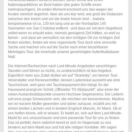
Reiseveranstaltern besucht werden, deren Boote alle einen
Nationalparkführer an Bord haben (die guten Schiffe einen
mehrsprachigen). Im ersten Moment erscheint uns das wegen der
Kosten ziemlich ärgerlich. Aber als uns klar wird, wie groß die Distanzen
zwischen den Inseln und um die Inseln herum sind – Isabela
beispielsweise ist ca. 130 km lang und an der Nordspitze 145
Seemeilen von San Cristobal entfernt - und dass wir mit dem Segelboot,
selbst wenn es erlaubt wäre, niemals genügend Zeit hätten, so weit zu
fahren - und dass wir vermutlich nie den richtigen Ort zur richtigen Zeit
finden würden, finden wir eine organisierte Tour doch eine sinnvolle
Sache und machen uns auf die Suche nach einer bezahlbaren
Mehrtages-Tour, die innerhalb unserer genehmigten Aufenthaltsdauer
liegt.
Die Internet-Recherchen nach Last-Minute-Angeboten verschlingen
Stunden und führen zu nichts, zu unübersichtlich ist das Angebot.
Eigentlich mehr aus Zufall stoßen wir auf "Sharksky", ein kleiner Tour-
Veranstalter und Reisevermittler, dessen Ladenlokal aussieht wie eine
Tauchschule, weil ganz viel Tauchequipment drin hängt. An der
Hauswand prangt ein Schild „Offizieller TO-Stützpunkt", also einer der
vielen Auslandsstützpunkte unseres Hochsee-Segelvereins. Die Leiterin
soll eine junge Schweizerin sein, die möchten wir kennenlernen. Martina
sei vor kurzem Mutter geworden und daher zuhause, erzählt uns mit
einem breiten Lächeln und in bestem Englisch Manolo, ihr Mann. Ob er
uns helfen könne, will er wissen. Er bietet an, sich auf dem Last-Minute-
Markt für uns umzuschauen und eine passende Tour für uns zu finden.
Das ist perfekt, denn natürlich kennt er sich im Gegensatz zu uns
bestens auf dem Markt aus und hat alle nötigen Kontakte. Wir sagen