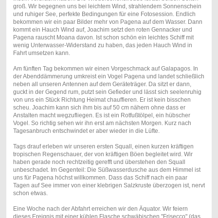
groß. Wir begegnen uns bei leichtem Wind, strahlendem Sonnenschein
und ruhiger See, perfekte Bedingungen für eine Fotosession. Endlich
bekommen wir ein paar Bilder mehr von Pagena auf dem Wasser. Dann
kommt ein Hauch Wind auf, Joachim setzt den roten Gennacker und
Pagena rauscht Moana davon. Ist schon schön ein leichtes Schiff mit
wenig Unterwasser-Widerstand zu haben, das jeden Hauch Wind in
Fahrt umsetzen kann.
Am fünften Tag bekommen wir einen Vorgeschmack auf Galapagos. In
der Abenddämmerung umkreist ein Vogel Pagena und landet schließlich
neben all unseren Antennen auf dem Geräteträger. Da sitzt er dann,
guckt in der Gegend rum, putzt sein Gefieder und lässt sich seelenruhig
von uns ein Stück Richtung Heimat chauffieren. Er ist kein bisschen
scheu. Joachim kann sich ihm bis auf 50 cm nähern ohne dass er
Anstalten macht wegzufliegen. Es ist ein Rotfußtölpel, ein hübscher
Vogel. So richtig sehen wir ihn erst am nächsten Morgen. Kurz nach
Tagesanbruch entschwindet er aber wieder in die Lüfte.
Tags drauf erleben wir unseren ersten Squall, einen kurzen kräftigen
tropischen Regenschauer, der von kräftigen Böen begleitet wird. Wir
haben gerade noch rechtzeitig gerefft und überstehen den Squall
unbeschadet. Im Gegenteil: Die Süßwasserdusche aus dem Himmel ist
uns für Pagena höchst willkommen. Dass das Schiff nach ein paar
Tagen auf See immer von einer klebrigen Salzkruste überzogen ist, nervt
schon etwas.
Eine Woche nach der Abfahrt erreichen wir den Äquator. Wir feiern
dieses Ereignis mit einer kühlen Flasche schwäbischen "Frisecco" (das