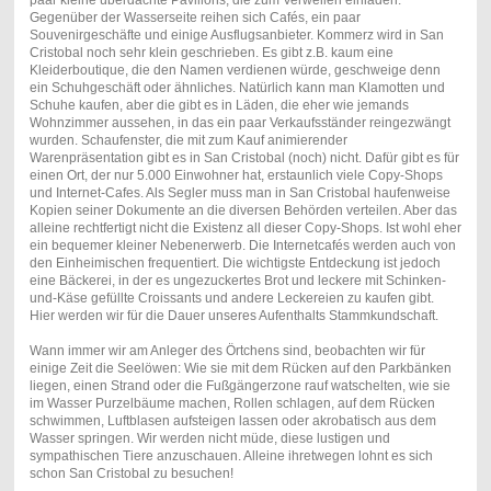
paar kleine überdachte Pavillons, die zum Verweilen einladen.
Gegenüber der Wasserseite reihen sich Cafés, ein paar
Souvenirgeschäfte und einige Ausflugsanbieter. Kommerz wird in San
Cristobal noch sehr klein geschrieben. Es gibt z.B. kaum eine
Kleiderboutique, die den Namen verdienen würde, geschweige denn
ein Schuhgeschäft oder ähnliches. Natürlich kann man Klamotten und
Schuhe kaufen, aber die gibt es in Läden, die eher wie jemands
Wohnzimmer aussehen, in das ein paar Verkaufsständer reingezwängt
wurden. Schaufenster, die mit zum Kauf animierender
Warenpräsentation gibt es in San Cristobal (noch) nicht. Dafür gibt es für
einen Ort, der nur 5.000 Einwohner hat, erstaunlich viele Copy-Shops
und Internet-Cafes. Als Segler muss man in San Cristobal haufenweise
Kopien seiner Dokumente an die diversen Behörden verteilen. Aber das
alleine rechtfertigt nicht die Existenz all dieser Copy-Shops. Ist wohl eher
ein bequemer kleiner Nebenerwerb. Die Internetcafés werden auch von
den Einheimischen frequentiert. Die wichtigste Entdeckung ist jedoch
eine Bäckerei, in der es ungezuckertes Brot und leckere mit Schinken-
und-Käse gefüllte Croissants und andere Leckereien zu kaufen gibt.
Hier werden wir für die Dauer unseres Aufenthalts Stammkundschaft.
Wann immer wir am Anleger des Örtchens sind, beobachten wir für
einige Zeit die Seelöwen: Wie sie mit dem Rücken auf den Parkbänken
liegen, einen Strand oder die Fußgängerzone rauf watschelten, wie sie
im Wasser Purzelbäume machen, Rollen schlagen, auf dem Rücken
schwimmen, Luftblasen aufsteigen lassen oder akrobatisch aus dem
Wasser springen. Wir werden nicht müde, diese lustigen und
sympathischen Tiere anzuschauen. Alleine ihretwegen lohnt es sich
schon San Cristobal zu besuchen!