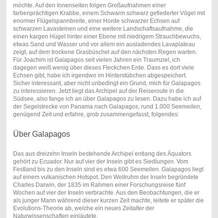
möchte. Auf den Innenseiten folgen Großaufnahmen einer
farbenprächtigen Krabbe, einem Schwarm schwarz gefiederter Vögel mit
enormer Flügelspannbreite, einer Horde schwarzer Echsen auf
schwarzen Lavasteinen und eine weitere Landschaftsaufnahme, die
einen kargen Hügel hinter einer Ebene mit niedrigem Strauchbewuchs,
etwas Sand und Wasser und vor allem ein ausladendes Lavaplateau
zeigt, auf dem trockene Grasbüschel auf den nächsten Regen warten.
Für Joachim ist Galapagos seit vielen Jahren ein Traumziel, ich
dagegen weiß wenig über dieses Fleckchen Erde. Dass es dort viele
Echsen gibt, habe ich irgendwo im Hinterstübchen abgespeichert.
Sicher interessant, aber nicht unbedingt ein Grund, mich für Galapagos
zu interessieren. Jetzt liegt das Archipel auf der Reiseroute in die
Südsee, also fange ich an über Galapagos zu lesen. Dazu habe ich auf
der Segelstrecke von Panama nach Galapagos, rund 1.000 Seemeilen,
genügend Zeit und erfahre, grob zusammengefasst, folgendes:
Über Galapagos
Das aus dreizehn Inseln bestehende Archipel entlang des Äquators
gehört zu Ecuador. Nur auf vier der Inseln gibt es Siedlungen. Vom
Festland bis zu den Inseln sind es etwa 600 Seemeilen. Galapagos liegt
auf einem vulkanischen Hotspot. Den Weltruhm der Inseln begründete
Charles Darwin, der 1835 im Rahmen einer Forschungsreise fünf
Wochen auf vier der Inseln verbrachte. Aus den Beobachtungen, die er
als junger Mann während dieser kurzen Zeit machte, leitete er später die
Evolutions-Theorie ab, welche ein neues Zeitalter der
Naturwissenschaften einläutete.