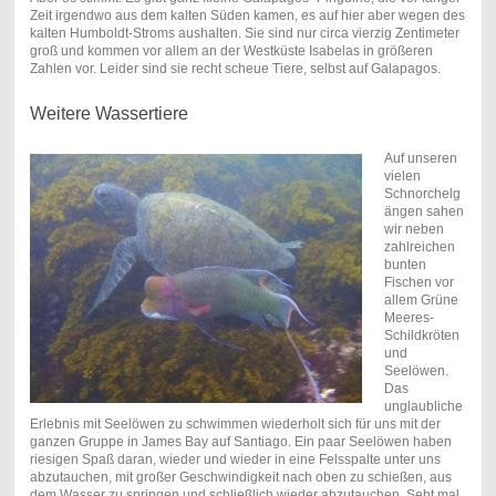
Zeit irgendwo aus dem kalten Süden kamen, es auf hier aber wegen des
kalten Humboldt-Stroms aushalten. Sie sind nur circa vierzig Zentimeter
groß und kommen vor allem an der Westküste Isabelas in größeren
Zahlen vor. Leider sind sie recht scheue Tiere, selbst auf Galapagos.
Weitere Wassertiere
Auf unseren
vielen
Schnorchelg
ängen sahen
wir neben
zahlreichen
bunten
Fischen vor
allem Grüne
Meeres-
Schildkröten
und
Seelöwen.
Das
unglaubliche
Erlebnis mit Seelöwen zu schwimmen wiederholt sich für uns mit der
ganzen Gruppe in James Bay auf Santiago. Ein paar Seelöwen haben
riesigen Spaß daran, wieder und wieder in eine Felsspalte unter uns
abzutauchen, mit großer Geschwindigkeit nach oben zu schießen, aus
dem Wasser zu springen und schließlich wieder abzutauchen. Seht mal