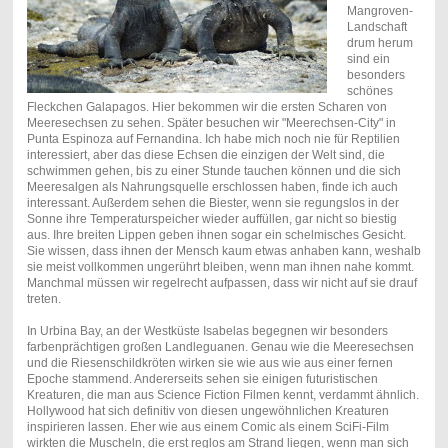
Mangroven-
Landschaft
drum herum
sind ein
besonders
schönes
Fleckchen Galapagos. Hier bekommen wir die ersten Scharen von
Meeresechsen zu sehen. Später besuchen wir "Meerechsen-City" in
Punta Espinoza auf Fernandina. Ich habe mich noch nie für Reptilien
interessiert, aber das diese Echsen die einzigen der Welt sind, die
schwimmen gehen, bis zu einer Stunde tauchen können und die sich
Meeresalgen als Nahrungsquelle erschlossen haben, finde ich auch
interessant. Außerdem sehen die Biester, wenn sie regungslos in der
Sonne ihre Temperaturspeicher wieder auffüllen, gar nicht so biestig
aus. Ihre breiten Lippen geben ihnen sogar ein schelmisches Gesicht.
Sie wissen, dass ihnen der Mensch kaum etwas anhaben kann, weshalb
sie meist vollkommen ungerührt bleiben, wenn man ihnen nahe kommt.
Manchmal müssen wir regelrecht aufpassen, dass wir nicht auf sie drauf
treten.
In Urbina Bay, an der Westküste Isabelas begegnen wir besonders
farbenprächtigen großen Landleguanen. Genau wie die Meeresechsen
und die Riesenschildkröten wirken sie wie aus wie aus einer fernen
Epoche stammend. Andererseits sehen sie einigen futuristischen
Kreaturen, die man aus Science Fiction Filmen kennt, verdammt ähnlich.
Hollywood hat sich definitiv von diesen ungewöhnlichen Kreaturen
inspirieren lassen. Eher wie aus einem Comic als einem SciFi-Film
wirkten die Muscheln, die erst reglos am Strand liegen, wenn man sich