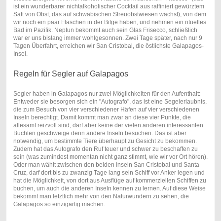
ist ein wunderbarer nichtalkoholischer Cocktail aus raffiniert gewürztem
Saft von Obst, das auf schwäbischen Streuobstwiesen wächst), von dem
wir noch ein paar Flaschen in der Bilge haben, und nehmen ein rituelles
Bad im Pazifik. Neptun bekommt auch sein Glas Frisecco, schließlich
war er uns bislang immer wohlgesonnen. Zwei Tage später, nach nur 9
Tagen Überfahrt, erreichen wir San Cristobal, die östlichste Galapagos-
Insel.
Regeln für Segler auf Galapagos
Segler haben in Galapagos nur zwei Möglichkeiten für den Aufenthalt:
Entweder sie besorgen sich ein "Autografo", das ist eine Segelerlaubnis,
die zum Besuch von vier verschiedener Häfen auf vier verschiedenen
Inseln berechtigt. Damit kommt man zwar an diese vier Punkte, die
allesamt reizvoll sind, darf aber keine der vielen anderen interessanten
Buchten geschweige denn andere Inseln besuchen. Das ist aber
notwendig, um bestimmte Tiere überhaupt zu Gesicht zu bekommen.
Zudem hat das Autografo den Ruf teuer und schwer zu beschaffen zu
sein (was zumindest momentan nicht ganz stimmt, wie wir vor Ort hören).
Oder man wählt zwischen den beiden Inseln San Cristobal und Santa
Cruz, darf dort bis zu zwanzig Tage lang sein Schiff vor Anker legen und
hat die Möglichkeit, von dort aus Ausflüge auf kommerziellen Schiffen zu
buchen, um auch die anderen Inseln kennen zu lernen. Auf diese Weise
bekommt man letztlich mehr von den Naturwundern zu sehen, die
Galapagos so einzigartig machen.