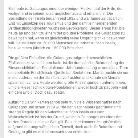
Bis heute ist Galapagos einer der wenigen Flecken auf der Erde, der
weitgehend in seinem ursprünglichen Zustand erhalten ist. Die
Besiedlung der Inseln begann erst 1932 und war lange Zeit spärlich.
Erst mit Einsetzen des Tourismus und den damit einhergehenden
Verdienstmöglichkeiten wuchs die Bevölkerung. Dieser Trend hält bis
heute an und zählt zu einem der größten Probleme, die Galapagos zu
bewältigen hat, wenn es gleichzeitig seine Ursprünglichkeit bewahren
will. Heute leben ca. 30.000 Menschen dauerhaft auf den Inseln,
hinzukommen jährlich ca. 160.000 Besucher.
Die größten Einbußen, die Galapagos aufgrund menschlichen
Einflusses zu verzeichnen hatte, ist die dramatische Schrumpfung der
Riesenschildkröten-Populationen. Jahrhunderte lang waren diese Tiere
eine beliebte Frischfleisch -Quelle bei Seefahrern. Man brauchte sie nur
in die Laderäume der Schiffe zu verfrachten und konnte sie Monate
später schlachten. Heute werden große Anstrengungen unternommen,
um die Riesenschildkröten-Populationen wieder hoch zu päppeln – mit
einigem Erfolg. Doch dazu später.
Aufgrund Darwin kamen schon sehr früh viele Wissenschaftler nach
Galapagos und schon 1959 wurde der Nationalpark gegründet und
strenge Regeln für den Aufenthalt auf den Inseln erlassen.
Wahrscheinlich ist das der Grund, weshalb Galapagos als eines der
letzten Paradiese dieser Welt gilt. Besucher kommen hauptsächlich
aufgrund der ungewöhnlichen Tierwelt, doch auch für Botaniker und
Geologen gibt es viel Interessantes zu entdecken.