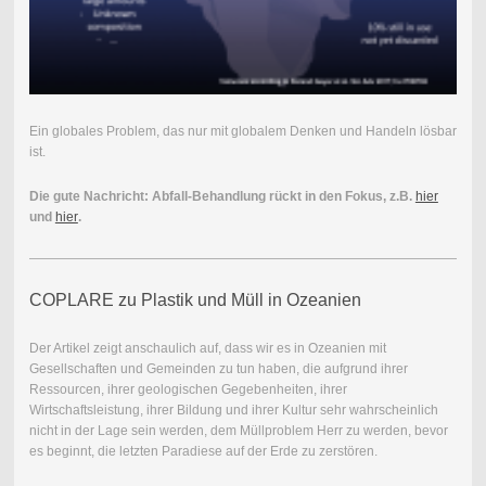
Ein globales Problem, das nur mit globalem Denken und Handeln lösbar
ist.
Die gute Nachricht: Abfall-Behandlung rückt in den Fokus, z.B.
hier
und
hier
.
COPLARE zu Plastik und Müll in Ozeanien
Der Artikel zeigt anschaulich auf, dass wir es in Ozeanien mit
Gesellschaften und Gemeinden zu tun haben, die aufgrund ihrer
Ressourcen, ihrer geologischen Gegebenheiten, ihrer
Wirtschaftsleistung, ihrer Bildung und ihrer Kultur sehr wahrscheinlich
nicht in der Lage sein werden, dem Müllproblem Herr zu werden, bevor
es beginnt, die letzten Paradiese auf der Erde zu zerstören.