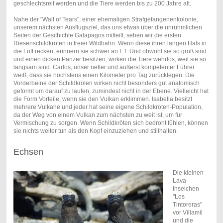
geschlechtsreif werden und die Tiere werden bis zu 200 Jahre alt.
Nahe der "Wall of Tears", einer ehemaligen Strafgefangenenkolonie,
unserem nächsten Ausflugsziel, das uns etwas über die unrühmlichen
Seiten der Geschichte Galapagos mitteilt, sehen wir die ersten
Riesenschildkröten in freier Wildbahn. Wenn diese ihren langen Hals in
die Luft recken, erinnern sie schwer an ET. Und obwohl sie so groß sind
und einen dicken Panzer besitzen, wirken die Tiere wehrlos, weil sie so
langsam sind. Carlos, unser netter und äußerst kompetenter Führer
weiß, dass sie höchstens einen Kilometer pro Tag zurücklegen. Die
Vorderbeine der Schildkröten wirken nicht besonders gut anatomisch
geformt um darauf zu laufen, zumindest nicht in der Ebene. Vielleicht hat
die Form Vorteile, wenn sie den Vulkan erklimmen. Isabella besitzt
mehrere Vulkane und jeder hat seine eigene Schildkröten-Population,
da der Weg von einem Vulkan zum nächsten zu weit ist, um für
Vermischung zu sorgen. Wenn Schildkröten sich bedroht fühlen, können
sie nichts weiter tun als den Kopf einzuziehen und stillhalten.
Echsen
Die kleinen
Lava-
Inselchen
"Los
Tintoreras"
vor Villamil
und die