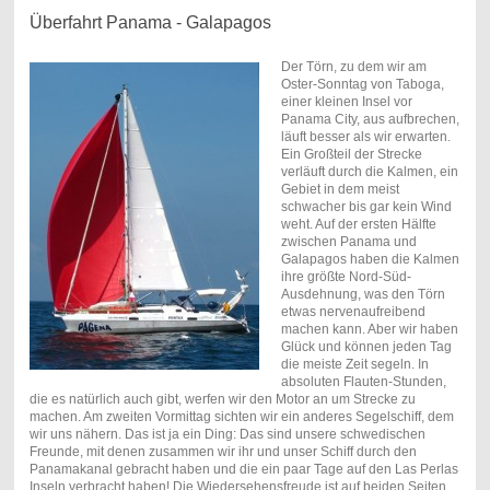
Überfahrt Panama - Galapagos
Der Törn, zu dem wir am
Oster-Sonntag von Taboga,
einer kleinen Insel vor
Panama City, aus aufbrechen,
läuft besser als wir erwarten.
Ein Großteil der Strecke
verläuft durch die Kalmen, ein
Gebiet in dem meist
schwacher bis gar kein Wind
weht. Auf der ersten Hälfte
zwischen Panama und
Galapagos haben die Kalmen
ihre größte Nord-Süd-
Ausdehnung, was den Törn
etwas nervenaufreibend
machen kann. Aber wir haben
Glück und können jeden Tag
die meiste Zeit segeln. In
absoluten Flauten-Stunden,
die es natürlich auch gibt, werfen wir den Motor an um Strecke zu
machen. Am zweiten Vormittag sichten wir ein anderes Segelschiff, dem
wir uns nähern. Das ist ja ein Ding: Das sind unsere schwedischen
Freunde, mit denen zusammen wir ihr und unser Schiff durch den
Panamakanal gebracht haben und die ein paar Tage auf den Las Perlas
Inseln verbracht haben! Die Wiedersehensfreude ist auf beiden Seiten