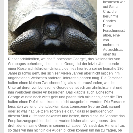
besuchen wir
auf Santa
Cruz die
berühmte
Charles
Darwin
Forschungsst
ation, eine
von
mehreren
Aufzuchtstati
onen für
Riesenschildkröten, welche "Lonesome George", das Nationaltier von
Galapagos beherbergt. Lonesome George ist der letzte Überlebende
einer Riesenschildkröten-Unterart, dem es hier trotz seiner beinahe 180
Jahre prächtig geht, der sich seit vielen Jahren aber nicht mit den ihm
angebotenen Weibchen anderer Unterarten paaren mag. Die Forscher
hatten einen kleinen Zwischenerfolg, als sie herausfanden, welche
Unterart derer von Lonesome George genetisch am ähnlichsten ist und
ihm Weibchen dieser Art besorgten. Das klappte auch, Lonesome
George wusste noch wie's geht und paarte sich mit ihnen, aber die Eier
hatten einen Defekt und konnten nicht ausgebrütet werden. Die Forscher
forschten weiter und entdeckten, dass Lonesome George Zinkmangel
oder so was hat. Seitdem sorgen sie dafür, dass er genügend von
diesem Stoff zu fressen bekommt und hoffen, dass diese Maßnahme das
Fortpflanzungsproblem behebt, warten bisher aber vergebens. Uns
dreht der einsame Georg in seinem schattigen Versteck das Hinterteil zu,
so dass wir ihm nicht in die Augen blicken können um ihn zu fragen, ob