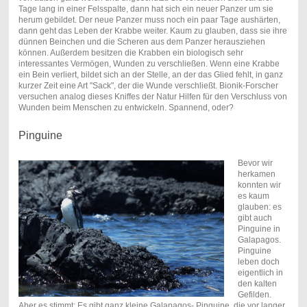
Tage lang in einer Felsspalte, dann hat sich ein neuer Panzer um sie
herum gebildet. Der neue Panzer muss noch ein paar Tage aushärten,
dann geht das Leben der Krabbe weiter. Kaum zu glauben, dass sie ihre
dünnen Beinchen und die Scheren aus dem Panzer herausziehen
können. Außerdem besitzen die Krabben ein biologisch sehr
interessantes Vermögen, Wunden zu verschließen. Wenn eine Krabbe
ein Bein verliert, bildet sich an der Stelle, an der das Glied fehlt, in ganz
kurzer Zeit eine Art "Sack", der die Wunde verschließt. Bionik-Forscher
versuchen analog dieses Kniffes der Natur Hilfen für den Verschluss von
Wunden beim Menschen zu entwickeln. Spannend, oder?
Pinguine
Bevor wir
herkamen
konnten wir
es kaum
glauben: es
gibt auch
Pinguine in
Galapagos.
Pinguine
leben doch
eigentlich in
den kalten
Gefilden.
Aber es stimmt: Es gibt ganz kleine Galapagos- Pinguine, die vor langer