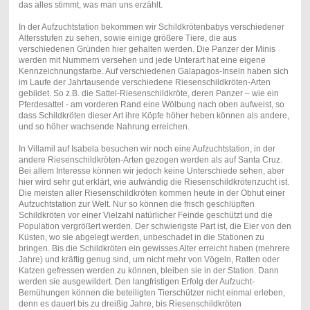
das alles stimmt, was man uns erzählt.
In der Aufzuchtstation bekommen wir Schildkrötenbabys verschiedener
Altersstufen zu sehen, sowie einige größere Tiere, die aus
verschiedenen Gründen hier gehalten werden. Die Panzer der Minis
werden mit Nummern versehen und jede Unterart hat eine eigene
Kennzeichnungsfarbe. Auf verschiedenen Galapagos-Inseln haben sich
im Laufe der Jahrtausende verschiedene Riesenschildkröten-Arten
gebildet. So z.B. die Sattel-Riesenschildkröte, deren Panzer – wie ein
Pferdesattel - am vorderen Rand eine Wölbung nach oben aufweist, so
dass Schildkröten dieser Art ihre Köpfe höher heben können als andere,
und so höher wachsende Nahrung erreichen.
In Villamil auf Isabela besuchen wir noch eine Aufzuchtstation, in der
andere Riesenschildkröten-Arten gezogen werden als auf Santa Cruz.
Bei allem Interesse können wir jedoch keine Unterschiede sehen, aber
hier wird sehr gut erklärt, wie aufwändig die Riesenschildkrötenzucht ist.
Die meisten aller Riesenschildkröten kommen heute in der Obhut einer
Aufzuchtstation zur Welt. Nur so können die frisch geschlüpften
Schildkröten vor einer Vielzahl natürlicher Feinde geschützt und die
Population vergrößert werden. Der schwierigste Part ist, die Eier von den
Küsten, wo sie abgelegt werden, unbeschadet in die Stationen zu
bringen. Bis die Schildkröten ein gewisses Alter erreicht haben (mehrere
Jahre) und kräftig genug sind, um nicht mehr von Vögeln, Ratten oder
Katzen gefressen werden zu können, bleiben sie in der Station. Dann
werden sie ausgewildert. Den langfristigen Erfolg der Aufzucht-
Bemühungen können die beteiligten Tierschützer nicht einmal erleben,
denn es dauert bis zu dreißig Jahre, bis Riesenschildkröten