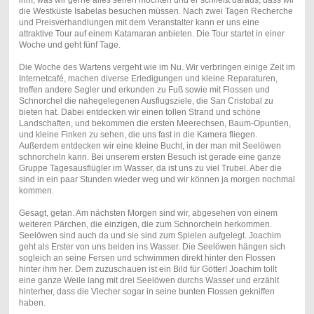
ihm, was wir gerne alles sehen möchten und er schließt daraus, dass wir
die Westküste Isabelas besuchen müssen. Nach zwei Tagen Recherche
und Preisverhandlungen mit dem Veranstalter kann er uns eine
attraktive Tour auf einem Katamaran anbieten. Die Tour startet in einer
Woche und geht fünf Tage.
Die Woche des Wartens vergeht wie im Nu. Wir verbringen einige Zeit im
Internetcafé, machen diverse Erledigungen und kleine Reparaturen,
treffen andere Segler und erkunden zu Fuß sowie mit Flossen und
Schnorchel die nahegelegenen Ausflugsziele, die San Cristobal zu
bieten hat. Dabei entdecken wir einen tollen Strand und schöne
Landschaften, und bekommen die ersten Meerechsen, Baum-Opuntien,
und kleine Finken zu sehen, die uns fast in die Kamera fliegen.
Außerdem entdecken wir eine kleine Bucht, in der man mit Seelöwen
schnorcheln kann. Bei unserem ersten Besuch ist gerade eine ganze
Gruppe Tagesausflügler im Wasser, da ist uns zu viel Trubel. Aber die
sind in ein paar Stunden wieder weg und wir können ja morgen nochmal
kommen.
Gesagt, getan. Am nächsten Morgen sind wir, abgesehen von einem
weiteren Pärchen, die einzigen, die zum Schnorcheln herkommen.
Seelöwen sind auch da und sie sind zum Spielen aufgelegt. Joachim
geht als Erster von uns beiden ins Wasser. Die Seelöwen hängen sich
sogleich an seine Fersen und schwimmen direkt hinter den Flossen
hinter ihm her. Dem zuzuschauen ist ein Bild für Götter! Joachim tollt
eine ganze Weile lang mit drei Seelöwen durchs Wasser und erzählt
hinterher, dass die Viecher sogar in seine bunten Flossen gekniffen
haben.