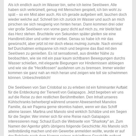
Als ich endlich auch im Wasser bin, sehe ich keine Seelöwen. Alle
haben sich verkrümelt, genug mit Menschen gespielt, ich bin wohl zu
spät – so ein Mist aber auch. Als ich gerade aufgeben will, tauchen doch
wieder welche auf. Schnell bin ich zurück im Wasser und auch an mich
pirschen sie sich neugierig von hinten heran. Dann kommen drei oder
vier große Seelöwen von vorne ganz dicht auf mich zu, mir bleibt fast
das Herz stehen. Bruchteile von Sekunden später gleiten sie eine
Handbreit über und unter mir vorbei. Genau so habe ich mir das
gewünscht, aber jetzt ist mir doch etwas mulmig zumute. Nach einmal
tief Durchatmen entspanne ich mich und beginne das Bad mit den
Seelöwen zu genießen. Es ist sensationell, aus direkter Nähe zu
beobachten, wie sie mit ein paar kaum sichtbaren Bewegungen durchs
Wasser schießen, mit elegante Biegungen vor Hindernissen abbiegen
und wie sie die "Heckflossen" ausfahren um zu bremsen. Immer wieder
kommen sie ganz nah an mich heran und zeigen wie toll sie schwimmen
können. Unbeschreiblich!
Die Seelöwen von San Cristobal so zu erleben ist ein fulminanter Auftakt
für die Entdeckung der Tierwelt von Galapagos. Jetzt begeben wir uns
auf die Reise zu den restlichen Berühmtheiten. Den Inhalt unseres
Kühlschranks beherbergt während unserer Abwesenheit Manolos
Familie, da wir Pagena gerne stromlos haben, wenn wir das Schiff
alleine lassen. Martina und Manolo sind wirklich Schätze und ein Segen
für die Segler. Wer immer sich für eine Reise nach Galapagos
interessieren mag: Schaut Euch die Webseite von "Sharksky" an. Zum
Namen der Agentur gibt's übrigens folgende Geschichte: Als Manolo sich
selbstständig machen und ein Gewerbe anmelden wollte, wurde er auf