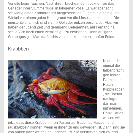
Vorteile beim Tauchen. Nach ihren Tauchgängen trocknen sie das
Gefieder ihrer Stummelflügel in fotogener Pose. Es war aber echt
schwierig einen Kormoran mit ausgestreckten Flügeln in einem guten
Winkel vor einem guten Hintergrund vor die Linse zu bekommen. Die
meiste Zeit nämlich sind sie mit Gefieder putzen beschäftigt. Aber wir
haben genügend Zeit und genügend Gelegenheit, auf Fernandina
schließlich doch einen ziemlich gut zu erwischen. Denn auf ganz
Galapagos gilt: Man darf nichts von hier mitnehmen – außer Fotos.
Krabbben
Noch nicht
einmal die
farbenprächti
gen leeren
Panzer der
Roten
Klippkrabben
, die überall
rumlagen,
darf man
mitnehmen.
Dank Carlos
wissen wir
jetzt, dass diese Krabben ihren Panzer am Bauch aufklappen und
rauskrabbeln können, wenn er ihnen zu eng geworden ist. Dann sind sie
von außen ganz weich und ungeschützt. Sie verstecken sich ca. drei