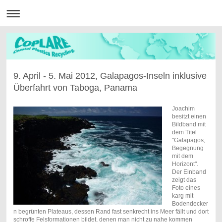
9. April - 5. Mai 2012, Galapagos-Inseln inklusive
Überfahrt von Taboga, Panama
Joachim
besitzt einen
Bildband mit
dem Titel
"Galapagos,
Begegnung
mit dem
Horizont".
Der Einband
zeigt das
Foto eines
karg mit
Bodendecker
n begrünten Plateaus, dessen Rand fast senkrecht ins Meer fällt und dort
schroffe Felsformationen bildet, denen man nicht zu nahe kommen