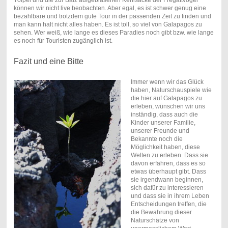
Tölpel und die zur Balz aufgeblasenen Kehlsäcke der Fregattvögel
können wir nicht live beobachten. Aber egal, es ist schwer genug eine
bezahlbare und trotzdem gute Tour in der passenden Zeit zu finden und
man kann halt nicht alles haben. Es ist toll, so viel von Galapagos zu
sehen. Wer weiß, wie lange es dieses Paradies noch gibt bzw. wie lange
es noch für Touristen zugänglich ist.
Fazit und eine Bitte
Immer wenn wir das Glück
haben, Naturschauspiele wie
die hier auf Galapagos zu
erleben, wünschen wir uns
inständig, dass auch die
Kinder unserer Familie,
unserer Freunde und
Bekannte noch die
Möglichkeit haben, diese
Welten zu erleben. Dass sie
davon erfahren, dass es so
etwas überhaupt gibt. Dass
sie irgendwann beginnen,
sich dafür zu interessieren
und dass sie in ihrem Leben
Entscheidungen treffen, die
die Bewahrung dieser
Naturschätze von