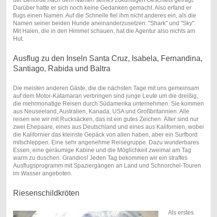
der Behörde nach dem Namen seines zukünftigen Geschäfts gefragt.
Darüber hatte er sich noch keine Gedanken gemacht. Also erfand er
flugs einen Namen. Auf die Schnelle fiel ihm nicht anderes ein, als die
Namen seiner beiden Hunde aneinanderzusetzen: "Shark" und "Sky".
Mit Haien, die in den Himmel schauen, hat die Agentur also nichts am
Hut.
Ausflug zu den Inseln Santa Cruz, Isabela, Fernandina,
Santiago, Rabida und Baltra
Die meisten anderen Gäste, die die nächsten Tage mit uns gemeinsam
auf dem Motor-Katamaran verbringen sind junge Leute um die dreißig,
die mehrmonatige Reisen durch Südamerika unternehmen. Sie kommen
aus Neuseeland, Australien, Kanada, USA und Großbritannien. Alle
reisen wie wir mit Rucksäcken, das ist ein gutes Zeichen. Älter sind nur
zwei Ehepaare, eines aus Deutschland und eines aus Kalifornien, wobei
die Kalifornier das kleinste Gepäck von allen haben, aber ein Surfbord
mitschleppen. Eine sehr angenehme Reisegruppe. Dazu wunderbares
Essen, eine geräumige Kabine und die Möglichkeit zweimal am Tag
warm zu duschen. Grandios! Jeden Tag bekommen wir ein straffes
Ausflugsprogramm mit Spaziergängen an Land und Schnorchel-Touren
im Wasser angeboten.
Riesenschildkröten
Als erstes