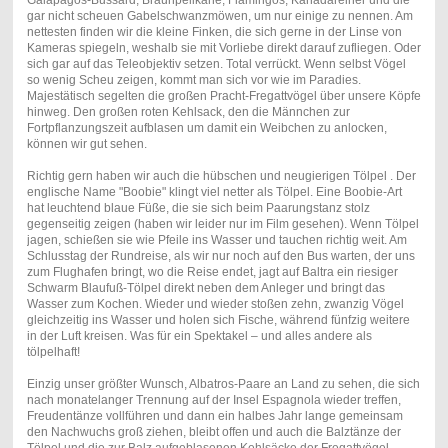
Galapagos-Bussard, Braunpelikane, Flamingos, Kanadareiher und die
gar nicht scheuen Gabelschwanzmöwen, um nur einige zu nennen. Am
nettesten finden wir die kleine Finken, die sich gerne in der Linse von
Kameras spiegeln, weshalb sie mit Vorliebe direkt darauf zufliegen. Oder
sich gar auf das Teleobjektiv setzen. Total verrückt. Wenn selbst Vögel
so wenig Scheu zeigen, kommt man sich vor wie im Paradies.
Majestätisch segelten die großen Pracht-Fregattvögel über unsere Köpfe
hinweg. Den großen roten Kehlsack, den die Männchen zur
Fortpflanzungszeit aufblasen um damit ein Weibchen zu anlocken,
können wir gut sehen.
Richtig gern haben wir auch die hübschen und neugierigen Tölpel . Der
englische Name "Boobie" klingt viel netter als Tölpel. Eine Boobie-Art
hat leuchtend blaue Füße, die sie sich beim Paarungstanz stolz
gegenseitig zeigen (haben wir leider nur im Film gesehen). Wenn Tölpel
jagen, schießen sie wie Pfeile ins Wasser und tauchen richtig weit. Am
Schlusstag der Rundreise, als wir nur noch auf den Bus warten, der uns
zum Flughafen bringt, wo die Reise endet, jagt auf Baltra ein riesiger
Schwarm Blaufuß-Tölpel direkt neben dem Anleger und bringt das
Wasser zum Kochen. Wieder und wieder stoßen zehn, zwanzig Vögel
gleichzeitig ins Wasser und holen sich Fische, während fünfzig weitere
in der Luft kreisen. Was für ein Spektakel – und alles andere als
tölpelhaft!
Einzig unser größter Wunsch, Albatros-Paare an Land zu sehen, die sich
nach monatelanger Trennung auf der Insel Espagnola wieder treffen,
Freudentänze vollführen und dann ein halbes Jahr lange gemeinsam
den Nachwuchs groß ziehen, bleibt offen und auch die Balztänze der