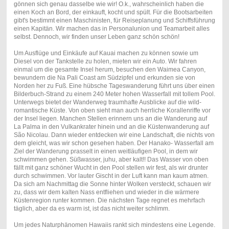
gönnen sich genau dasselbe wie wir! O.k., wahrscheinlich haben die
einen Koch an Bord, der einkauft, kocht und spült. Für die Bootsarbeiten
gibt's bestimmt einen Maschinisten, für Reiseplanung und Schiffsführung
einen Kapitän. Wir machen das in Personalunion und Teamarbeit alles
selbst. Dennoch, wir finden unser Leben ganz schön schön!
Um Ausflüge und Einkäufe auf Kauai machen zu können sowie um
Diesel von der Tankstelle zu holen, mieten wir ein Auto. Wir fahren
einmal um die gesamte Insel herum, besuchen den Waimea Canyon,
bewundern die Na Pali Coast am Südzipfel und erkunden sie von
Norden her zu Fuß. Eine hübsche Tageswanderung führt uns über einen
Bilderbuch-Strand zu einem 240 Meter hohen Wasserfall mit tollem Pool.
Unterwegs bietet der Wanderweg traumhafte Ausblicke auf die wild-
romantische Küste. Von oben sieht man auch herrliche Korallenriffe vor
der Insel liegen. Manchen Stellen erinnern uns an die Wanderung auf
La Palma in den Vulkankrater hinein und an die Küstenwanderung auf
São Nicolau. Dann wieder entdecken wir eine Landschaft, die nichts von
dem gleicht, was wir schon gesehen haben. Der Hanako- Wasserfall am
Ziel der Wanderung prasselt in einen weitläufigen Pool, in dem wir
schwimmen gehen. Süßwasser, juhu, aber kalt!! Das Wasser von oben
fällt mit ganz schöner Wucht in den Pool stellen wir fest, als wir drunter
durch schwimmen. Vor lauter Gischt in der Luft kann man kaum atmen.
Da sich am Nachmittag die Sonne hinter Wolken versteckt, schauen wir
zu, dass wir dem kalten Nass entfliehen und wieder in die wärmere
Küstenregion runter kommen. Die nächsten Tage regnet es mehrfach
täglich, aber da es warm ist, ist das nicht weiter schlimm.
Um jedes Naturphänomen Hawaiis rankt sich mindestens eine Legende.