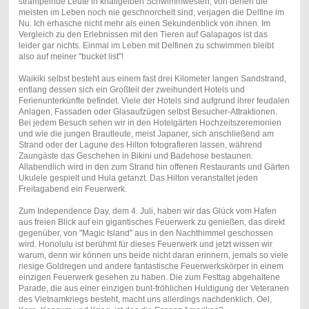
strampelnde Leute in knallgelben Schwimmwesten, von denen die
meisten im Leben noch nie geschnorchelt sind, verjagen die Delfine im
Nu. Ich erhasche nicht mehr als einen Sekundenblick von ihnen. Im
Vergleich zu den Erlebnissen mit den Tieren auf Galapagos ist das
leider gar nichts. Einmal im Leben mit Delfinen zu schwimmen bleibt
also auf meiner "bucket list"!
Waikiki selbst besteht aus einem fast drei Kilometer langen Sandstrand,
entlang dessen sich ein Großteil der zweihundert Hotels und
Ferienunterkünfte befindet. Viele der Hotels sind aufgrund ihrer feudalen
Anlagen, Fassaden oder Glasaufzügen selbst Besucher-Attraktionen.
Bei jedem Besuch sehen wir in den Hotelgärten Hochzeitszeremonien
und wie die jungen Brautleute, meist Japaner, sich anschließend am
Strand oder der Lagune des Hilton fotografieren lassen, während
Zaungäste das Geschehen in Bikini und Badehose bestaunen.
Allabendlich wird in den zum Strand hin offenen Restaurants und Gärten
Ukulele gespielt und Hula getanzt. Das Hilton veranstaltet jeden
Freitagabend ein Feuerwerk.
Zum Independence Day, dem 4. Juli, haben wir das Glück vom Hafen
aus freien Blick auf ein gigantisches Feuerwerk zu genießen, das direkt
gegenüber, von "Magic Island" aus in den Nachthimmel geschossen
wird. Honolulu ist berühmt für dieses Feuerwerk und jetzt wissen wir
warum, denn wir können uns beide nicht daran erinnern, jemals so viele
riesige Goldregen und andere fantastische Feuerwerkskörper in einem
einzigen Feuerwerk gesehen zu haben. Die zum Festtag abgehaltene
Parade, die aus einer einzigen bunt-fröhlichen Huldigung der Veteranen
des Vietnamkriegs besteht, macht uns allerdings nachdenklich. Oel,