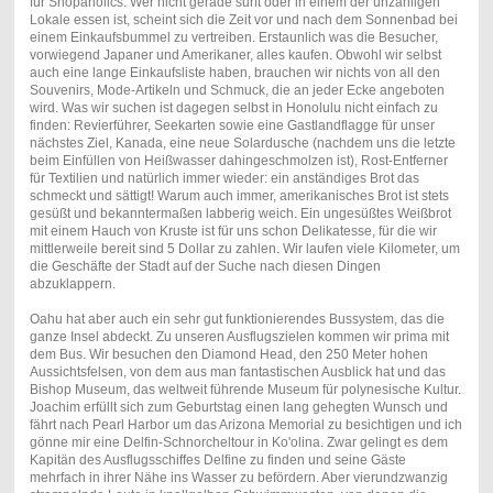
für Shopaholics. Wer nicht gerade surft oder in einem der unzähligen
Lokale essen ist, scheint sich die Zeit vor und nach dem Sonnenbad bei
einem Einkaufsbummel zu vertreiben. Erstaunlich was die Besucher,
vorwiegend Japaner und Amerikaner, alles kaufen. Obwohl wir selbst
auch eine lange Einkaufsliste haben, brauchen wir nichts von all den
Souvenirs, Mode-Artikeln und Schmuck, die an jeder Ecke angeboten
wird. Was wir suchen ist dagegen selbst in Honolulu nicht einfach zu
finden: Revierführer, Seekarten sowie eine Gastlandflagge für unser
nächstes Ziel, Kanada, eine neue Solardusche (nachdem uns die letzte
beim Einfüllen von Heißwasser dahingeschmolzen ist), Rost-Entferner
für Textilien und natürlich immer wieder: ein anständiges Brot das
schmeckt und sättigt! Warum auch immer, amerikanisches Brot ist stets
gesüßt und bekanntermaßen labberig weich. Ein ungesüßtes Weißbrot
mit einem Hauch von Kruste ist für uns schon Delikatesse, für die wir
mittlerweile bereit sind 5 Dollar zu zahlen. Wir laufen viele Kilometer, um
die Geschäfte der Stadt auf der Suche nach diesen Dingen
abzuklappern.
Oahu hat aber auch ein sehr gut funktionierendes Bussystem, das die
ganze Insel abdeckt. Zu unseren Ausflugszielen kommen wir prima mit
dem Bus. Wir besuchen den Diamond Head, den 250 Meter hohen
Aussichtsfelsen, von dem aus man fantastischen Ausblick hat und das
Bishop Museum, das weltweit führende Museum für polynesische Kultur.
Joachim erfüllt sich zum Geburtstag einen lang gehegten Wunsch und
fährt nach Pearl Harbor um das Arizona Memorial zu besichtigen und ich
gönne mir eine Delfin-Schnorcheltour in Ko'olina. Zwar gelingt es dem
Kapitän des Ausflugsschiffes Delfine zu finden und seine Gäste
mehrfach in ihrer Nähe ins Wasser zu befördern. Aber vierundzwanzig