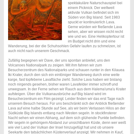
spektakuläre Naturschauspiel bei
einem Picknick. Der weltweit
aktivste Vulkan befindet sich im
Süden von Big Island. Seit 1983
spuckt er kontinuierlich Lava.
Gerne würden wir fließende Lava
sehen, aber wir wissen nicht recht
wie und wo. Eine Helikoptertour ist
im Budget nicht drin und eine
Wanderung, bei der die Schuhsohlen Gefahr laufen zu schmelzen, ist
auch nicht nach unserem Geschmack.
Zufällig begegnen wir Dave, der uns spontan anbietet, uns den
Volcanoes Nationalpark zu zeigen. Mit ihm fahren wir zum
Besucherzentrum des Nationalparks und schauen runter in den Kilauea
Iki Krater, durch den sich ein eintöniger Wanderweg durch eine weite
karge, fast topfebene Lavafläche zieht. Solche Lava haben wir bislang
noch nirgends gesehen, bisher waren Lavafelder immer schroff und
unwegsam. In der Ferne sehen wir Rauch aus dem Halema'uma'u Krater
aufsteigen. Über die Vulkanausbrüche auf Big Island wird im
Besucherzentrum ein Film gezeigt. Leider finden wir das erst Tage nach
unserem Besuch heraus. Für uns beschränkt sich der Anblick fließender
Lava auf eine halbe Stunde auf See, als wir beim Verlassen Hilos an der
Südküste Big Islands entlang nach Westen segeln. In stockfinsterer
Nacht sehen wir einen Abhang, auf dem sich glühende Punkte befinden.
Wir segeln in gehörigem Abstand zur unsichtbaren Küste, denn wer weiß
wie viel Land der Vulkan der Insel hinzugefügt hat und ob unsere
Seekarte den tatsächlichen Küstenverlauf anzeigt. Wir nehmen in Kauf,