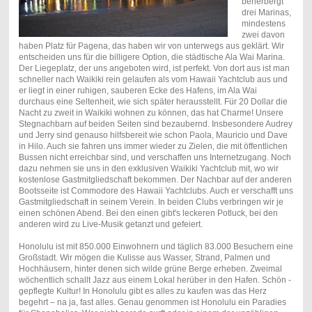
beherbergt
drei Marinas,
mindestens
zwei davon
haben Platz für Pagena, das haben wir von unterwegs aus geklärt. Wir
entscheiden uns für die billigere Option, die städtische Ala Wai Marina.
Der Liegeplatz, der uns angeboten wird, ist perfekt. Von dort aus ist man
schneller nach Waikiki rein gelaufen als vom Hawaii Yachtclub aus und
er liegt in einer ruhigen, sauberen Ecke des Hafens, im Ala Wai
durchaus eine Seltenheit, wie sich später herausstellt. Für 20 Dollar die
Nacht zu zweit in Waikiki wohnen zu können, das hat Charme! Unsere
Stegnachbarn auf beiden Seiten sind bezaubernd. Insbesondere Audrey
und Jerry sind genauso hilfsbereit wie schon Paola, Mauricio und Dave
in Hilo. Auch sie fahren uns immer wieder zu Zielen, die mit öffentlichen
Bussen nicht erreichbar sind, und verschaffen uns Internetzugang. Noch
dazu nehmen sie uns in den exklusiven Waikiki Yachtclub mit, wo wir
kostenlose Gastmitgliedschaft bekommen. Der Nachbar auf der anderen
Bootsseite ist Commodore des Hawaii Yachtclubs. Auch er verschafft uns
Gastmitgliedschaft in seinem Verein. In beiden Clubs verbringen wir je
einen schönen Abend. Bei den einen gibt's leckeren Potluck, bei den
anderen wird zu Live-Musik getanzt und gefeiert.
Honolulu ist mit 850.000 Einwohnern und täglich 83.000 Besuchern eine
Großstadt. Wir mögen die Kulisse aus Wasser, Strand, Palmen und
Hochhäusern, hinter denen sich wilde grüne Berge erheben. Zweimal
wöchentlich schallt Jazz aus einem Lokal herüber in den Hafen. Schön -
gepflegte Kultur! In Honolulu gibt es alles zu kaufen was das Herz
begehrt – na ja, fast alles. Genau genommen ist Honolulu ein Paradies