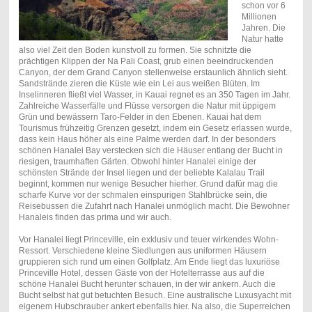
schon vor 6
Millionen
Jahren. Die
Natur hatte
also viel Zeit den Boden kunstvoll zu formen. Sie schnitzte die
prächtigen Klippen der Na Pali Coast, grub einen beeindruckenden
Canyon, der dem Grand Canyon stellenweise erstaunlich ähnlich sieht.
Sandstrände zieren die Küste wie ein Lei aus weißen Blüten. Im
Inselinneren fließt viel Wasser, in Kauai regnet es an 350 Tagen im Jahr.
Zahlreiche Wasserfälle und Flüsse versorgen die Natur mit üppigem
Grün und bewässern Taro-Felder in den Ebenen. Kauai hat dem
Tourismus frühzeitig Grenzen gesetzt, indem ein Gesetz erlassen wurde,
dass kein Haus höher als eine Palme werden darf. In der besonders
schönen Hanalei Bay verstecken sich die Häuser entlang der Bucht in
riesigen, traumhaften Gärten. Obwohl hinter Hanalei einige der
schönsten Strände der Insel liegen und der beliebte Kalalau Trail
beginnt, kommen nur wenige Besucher hierher. Grund dafür mag die
scharfe Kurve vor der schmalen einspurigen Stahlbrücke sein, die
Reisebussen die Zufahrt nach Hanalei unmöglich macht. Die Bewohner
Hanaleis finden das prima und wir auch.
Vor Hanalei liegt Princeville, ein exklusiv und teuer wirkendes Wohn-
Ressort. Verschiedene kleine Siedlungen aus uniformen Häusern
gruppieren sich rund um einen Golfplatz. Am Ende liegt das luxuriöse
Princeville Hotel, dessen Gäste von der Hotelterrasse aus auf die
schöne Hanalei Bucht herunter schauen, in der wir ankern. Auch die
Bucht selbst hat gut betuchten Besuch. Eine australische Luxusyacht mit
eigenem Hubschrauber ankert ebenfalls hier. Na also, die Superreichen