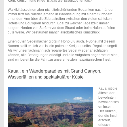
Korn, Konsum und Krieg, ist das die Essenz Amerikas?
Waikiki lässt einen aber nicht tiefschürfenden Gedanken nachhängen.
Immer flitzt mal wieder jemand in Badekleidung mit einem Surfboard
unter dem Arm über die Zebrastreifen zwischen den vielen schicken
Hotels und Boutiquen hindurch. Egal zu welcher Tageszeit, immer
lungern Horden von Surfern vor dem Strand oder beim Hafen auf eine
gute Welle. Wir bestaunen manch akrobatisches Kunststück.
Einen guten Segelmacher gibt's in Honolulu auch. T-Bone, mit diesem
Namen stellt er sich vor, ist ein patenter Kerl, der selbst Regatten segelt.
Als wir unser fachmännisch repariertes Segel wieder anschlagen
können, alle Besorgungen erledigt und alle Aufgaben abgearbeitet sind,
sind wir bereit für die Fahrt zu unserer letzten hawaiianischen Insel.
Kauai, ein Wanderparadies mit Grand Canyon,
Wasserfällen und spektakulärer Küste
Kauai ist die
älteste der
bewohnten
hawaiianisch
en Inseln.
Der Vulkan,
der die Insel
erschuf,
erlosch