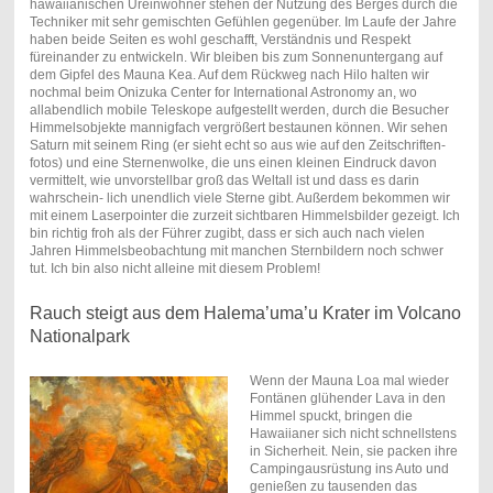
hawaiianischen Ureinwohner stehen der Nutzung des Berges durch die
Techniker mit sehr gemischten Gefühlen gegenüber. Im Laufe der Jahre
haben beide Seiten es wohl geschafft, Verständnis und Respekt
füreinander zu entwickeln. Wir bleiben bis zum Sonnenuntergang auf
dem Gipfel des Mauna Kea. Auf dem Rückweg nach Hilo halten wir
nochmal beim Onizuka Center for International Astronomy an, wo
allabendlich mobile Teleskope aufgestellt werden, durch die Besucher
Himmelsobjekte mannigfach vergrößert bestaunen können. Wir sehen
Saturn mit seinem Ring (er sieht echt so aus wie auf den Zeitschriften-
fotos) und eine Sternenwolke, die uns einen kleinen Eindruck davon
vermittelt, wie unvorstellbar groß das Weltall ist und dass es darin
wahrschein- lich unendlich viele Sterne gibt. Außerdem bekommen wir
mit einem Laserpointer die zurzeit sichtbaren Himmelsbilder gezeigt. Ich
bin richtig froh als der Führer zugibt, dass er sich auch nach vielen
Jahren Himmelsbeobachtung mit manchen Sternbildern noch schwer
tut. Ich bin also nicht alleine mit diesem Problem!
Rauch steigt aus dem Halema’uma’u Krater im Volcano
Nationalpark
Wenn der Mauna Loa mal wieder
Fontänen glühender Lava in den
Himmel spuckt, bringen die
Hawaiianer sich nicht schnellstens
in Sicherheit. Nein, sie packen ihre
Campingausrüstung ins Auto und
genießen zu tausenden das