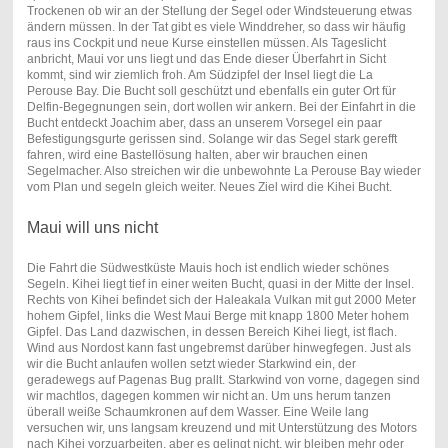
Trockenen ob wir an der Stellung der Segel oder Windsteuerung etwas
ändern müssen. In der Tat gibt es viele Winddreher, so dass wir häufig
raus ins Cockpit und neue Kurse einstellen müssen. Als Tageslicht
anbricht, Maui vor uns liegt und das Ende dieser Überfahrt in Sicht
kommt, sind wir ziemlich froh. Am Südzipfel der Insel liegt die La
Perouse Bay. Die Bucht soll geschützt und ebenfalls ein guter Ort für
Delfin-Begegnungen sein, dort wollen wir ankern. Bei der Einfahrt in die
Bucht entdeckt Joachim aber, dass an unserem Vorsegel ein paar
Befestigungsgurte gerissen sind. Solange wir das Segel stark gerefft
fahren, wird eine Bastellösung halten, aber wir brauchen einen
Segelmacher. Also streichen wir die unbewohnte La Perouse Bay wieder
vom Plan und segeln gleich weiter. Neues Ziel wird die Kihei Bucht.
Maui will uns nicht
Die Fahrt die Südwestküste Mauis hoch ist endlich wieder schönes
Segeln. Kihei liegt tief in einer weiten Bucht, quasi in der Mitte der Insel.
Rechts von Kihei befindet sich der Haleakala Vulkan mit gut 2000 Meter
hohem Gipfel, links die West Maui Berge mit knapp 1800 Meter hohem
Gipfel. Das Land dazwischen, in dessen Bereich Kihei liegt, ist flach.
Wind aus Nordost kann fast ungebremst darüber hinwegfegen. Just als
wir die Bucht anlaufen wollen setzt wieder Starkwind ein, der
geradewegs auf Pagenas Bug prallt. Starkwind von vorne, dagegen sind
wir machtlos, dagegen kommen wir nicht an. Um uns herum tanzen
überall weiße Schaumkronen auf dem Wasser. Eine Weile lang
versuchen wir, uns langsam kreuzend und mit Unterstützung des Motors
nach Kihei vorzuarbeiten, aber es gelingt nicht, wir bleiben mehr oder