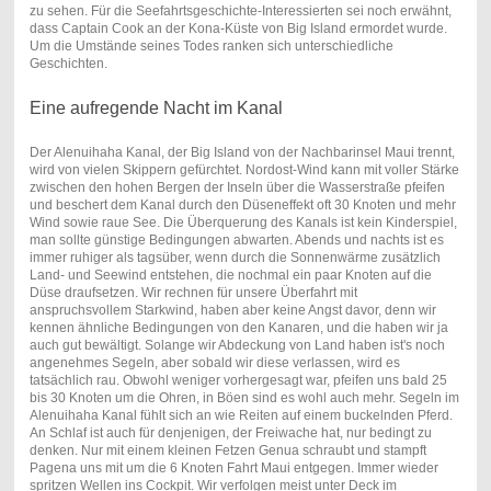
zu sehen. Für die Seefahrtsgeschichte-Interessierten sei noch erwähnt,
dass Captain Cook an der Kona-Küste von Big Island ermordet wurde.
Um die Umstände seines Todes ranken sich unterschiedliche
Geschichten.
Eine aufregende Nacht im Kanal
Der Alenuihaha Kanal, der Big Island von der Nachbarinsel Maui trennt,
wird von vielen Skippern gefürchtet. Nordost-Wind kann mit voller Stärke
zwischen den hohen Bergen der Inseln über die Wasserstraße pfeifen
und beschert dem Kanal durch den Düseneffekt oft 30 Knoten und mehr
Wind sowie raue See. Die Überquerung des Kanals ist kein Kinderspiel,
man sollte günstige Bedingungen abwarten. Abends und nachts ist es
immer ruhiger als tagsüber, wenn durch die Sonnenwärme zusätzlich
Land- und Seewind entstehen, die nochmal ein paar Knoten auf die
Düse draufsetzen. Wir rechnen für unsere Überfahrt mit
anspruchsvollem Starkwind, haben aber keine Angst davor, denn wir
kennen ähnliche Bedingungen von den Kanaren, und die haben wir ja
auch gut bewältigt. Solange wir Abdeckung von Land haben ist's noch
angenehmes Segeln, aber sobald wir diese verlassen, wird es
tatsächlich rau. Obwohl weniger vorhergesagt war, pfeifen uns bald 25
bis 30 Knoten um die Ohren, in Böen sind es wohl auch mehr. Segeln im
Alenuihaha Kanal fühlt sich an wie Reiten auf einem buckelnden Pferd.
An Schlaf ist auch für denjenigen, der Freiwache hat, nur bedingt zu
denken. Nur mit einem kleinen Fetzen Genua schraubt und stampft
Pagena uns mit um die 6 Knoten Fahrt Maui entgegen. Immer wieder
spritzen Wellen ins Cockpit. Wir verfolgen meist unter Deck im