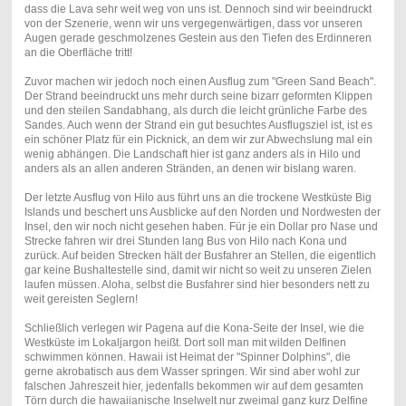
dass die Lava sehr weit weg von uns ist. Dennoch sind wir beeindruckt
von der Szenerie, wenn wir uns vergegenwärtigen, dass vor unseren
Augen gerade geschmolzenes Gestein aus den Tiefen des Erdinneren
an die Oberfläche tritt!
Zuvor machen wir jedoch noch einen Ausflug zum "Green Sand Beach".
Der Strand beeindruckt uns mehr durch seine bizarr geformten Klippen
und den steilen Sandabhang, als durch die leicht grünliche Farbe des
Sandes. Auch wenn der Strand ein gut besuchtes Ausflugsziel ist, ist es
ein schöner Platz für ein Picknick, an dem wir zur Abwechslung mal ein
wenig abhängen. Die Landschaft hier ist ganz anders als in Hilo und
anders als an allen anderen Stränden, an denen wir bislang waren.
Der letzte Ausflug von Hilo aus führt uns an die trockene Westküste Big
Islands und beschert uns Ausblicke auf den Norden und Nordwesten der
Insel, den wir noch nicht gesehen haben. Für je ein Dollar pro Nase und
Strecke fahren wir drei Stunden lang Bus von Hilo nach Kona und
zurück. Auf beiden Strecken hält der Busfahrer an Stellen, die eigentlich
gar keine Bushaltestelle sind, damit wir nicht so weit zu unseren Zielen
laufen müssen. Aloha, selbst die Busfahrer sind hier besonders nett zu
weit gereisten Seglern!
Schließlich verlegen wir Pagena auf die Kona-Seite der Insel, wie die
Westküste im Lokaljargon heißt. Dort soll man mit wilden Delfinen
schwimmen können. Hawaii ist Heimat der "Spinner Dolphins", die
gerne akrobatisch aus dem Wasser springen. Wir sind aber wohl zur
falschen Jahreszeit hier, jedenfalls bekommen wir auf dem gesamten
Törn durch die hawaiianische Inselwelt nur zweimal ganz kurz Delfine