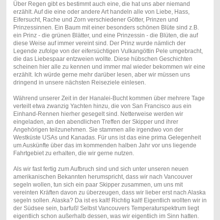
Über Regen gibt es bestimmt auch eine, die hat uns aber niemand
erzählt. Auf die eine oder andere Art handeln alle von Liebe, Hass,
Eifersucht, Rache und Zorn verschiedener Götter, Prinzen und
Prinzessinnen. Ein Baum mit einer besonders schönen Blüte sind z.B.
ein Prinz - die grünen Blätter, und eine Prinzessin - die Blüten, die auf
diese Weise auf immer vereint sind. Der Prinz wurde nämlich der
Legende zufolge von der eifersüchtigen Vulkangöttin Pele umgebracht,
die das Liebespaar entzweien wollte. Diese hübschen Geschichten
scheinen hier alle zu kennen und immer mal wieder bekommen wir eine
erzählt. Ich würde gerne mehr darüber lesen, aber wir müssen uns
dringend in unsere nächsten Reiseziele einlesen.
Während unserer Zeit in der Hanalei-Bucht kommen über mehrere Tage
verteilt etwa zwanzig Yachten hinzu, die von San Francisco aus ein
Einhand-Rennen hierher gesegelt sind. Netterweise werden wir
eingeladen, an den abendlichen Treffen der Skipper und ihrer
Angehörigen teilzunehmen. Sie stammen alle irgendwo von der
Westküste USAs und Kanadas. Für uns ist das eine prima Gelegenheit
um Auskünfte über das im kommenden halben Jahr vor uns liegende
Fahrtgebiet zu erhalten, die wir gerne nutzen.
Als wir fast fertig zum Aufbruch sind und sich unter unseren neuen
amerikanischen Bekannten herumspricht, dass wir nach Vancouver
segeln wollen, tun sich ein paar Skipper zusammen, um uns mit
vereinten Kräften davon zu überzeugen, dass wir lieber erst nach Alaska
segeln sollen. Alaska? Da ist es kalt! Richtig kalt! Eigentlich wollten wir in
der Südsee sein, barfuß! Selbst Vancouvers Temperaturspektrum liegt
eigentlich schon außerhalb dessen, was wir eigentlich im Sinn hatten.