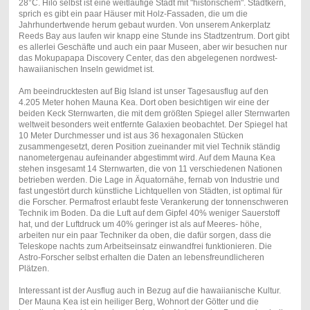
28°C. Hilo selbst ist eine weitläufige Stadt mit "historischem". Stadtkern,
sprich es gibt ein paar Häuser mit Holz-Fassaden, die um die
Jahrhundertwende herum gebaut wurden. Von unserem Ankerplatz
Reeds Bay aus laufen wir knapp eine Stunde ins Stadtzentrum. Dort gibt
es allerlei Geschäfte und auch ein paar Museen, aber wir besuchen nur
das Mokupapapa Discovery Center, das den abgelegenen nordwest-
hawaiianischen Inseln gewidmet ist.
Am beeindrucktesten auf Big Island ist unser Tagesausflug auf den
4.205 Meter hohen Mauna Kea. Dort oben besichtigen wir eine der
beiden Keck Sternwarten, die mit dem größten Spiegel aller Sternwarten
weltweit besonders weit entfernte Galaxien beobachtet. Der Spiegel hat
10 Meter Durchmesser und ist aus 36 hexagonalen Stücken
zusammengesetzt, deren Position zueinander mit viel Technik ständig
nanometergenau aufeinander abgestimmt wird. Auf dem Mauna Kea
stehen insgesamt 14 Sternwarten, die von 11 verschiedenen Nationen
betrieben werden. Die Lage in Äquatornähe, fernab von Industrie und
fast ungestört durch künstliche Lichtquellen von Städten, ist optimal für
die Forscher. Permafrost erlaubt feste Verankerung der tonnenschweren
Technik im Boden. Da die Luft auf dem Gipfel 40% weniger Sauerstoff
hat, und der Luftdruck um 40% geringer ist als auf Meeres- höhe,
arbeiten nur ein paar Techniker da oben, die dafür sorgen, dass die
Teleskope nachts zum Arbeitseinsatz einwandfrei funktionieren. Die
Astro-Forscher selbst erhalten die Daten an lebensfreundlicheren
Plätzen.
Interessant ist der Ausflug auch in Bezug auf die hawaiianische Kultur.
Der Mauna Kea ist ein heiliger Berg, Wohnort der Götter und die