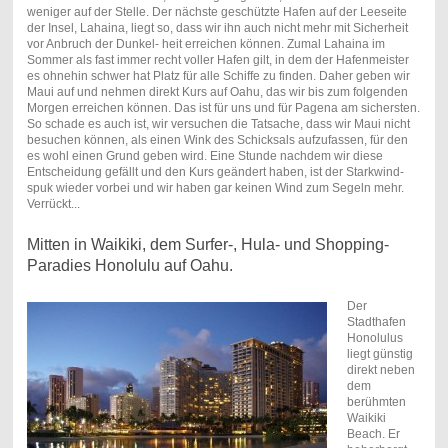
weniger auf der Stelle. Der nächste geschützte Hafen auf der Leeseite
der Insel, Lahaina, liegt so, dass wir ihn auch nicht mehr mit Sicherheit
vor Anbruch der Dunkel- heit erreichen können. Zumal Lahaina im
Sommer als fast immer recht voller Hafen gilt, in dem der Hafenmeister
es ohnehin schwer hat Platz für alle Schiffe zu finden. Daher geben wir
Maui auf und nehmen direkt Kurs auf Oahu, das wir bis zum folgenden
Morgen erreichen können. Das ist für uns und für Pagena am sichersten.
So schade es auch ist, wir versuchen die Tatsache, dass wir Maui nicht
besuchen können, als einen Wink des Schicksals aufzufassen, für den
es wohl einen Grund geben wird. Eine Stunde nachdem wir diese
Entscheidung gefällt und den Kurs geändert haben, ist der Starkwind-
spuk wieder vorbei und wir haben gar keinen Wind zum Segeln mehr.
Verrückt...
Mitten in Waikiki, dem Surfer-, Hula- und Shopping-
Paradies Honolulu auf Oahu.
Der
Stadthafen
Honolulus
liegt günstig
direkt neben
dem
berühmten
Waikiki
Beach. Er