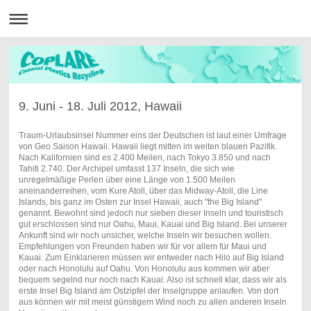
9. Juni - 18. Juli 2012, Hawaii
Traum-Urlaubsinsel Nummer eins der Deutschen ist laut einer Umfrage
von Geo Saison Hawaii. Hawaii liegt mitten im weiten blauen Pazifik.
Nach Kalifornien sind es 2.400 Meilen, nach Tokyo 3.850 und nach
Tahiti 2.740. Der Archipel umfasst 137 Inseln, die sich wie
unregelmäßige Perlen über eine Länge von 1.500 Meilen
aneinanderreihen, vom Kure Atoll, über das Midway-Atoll, die Line
Islands, bis ganz im Osten zur Insel Hawaii, auch "the Big Island"
genannt. Bewohnt sind jedoch nur sieben dieser Inseln und touristisch
gut erschlossen sind nur Oahu, Maui, Kauai und Big Island. Bei unserer
Ankunft sind wir noch unsicher, welche Inseln wir besuchen wollen.
Empfehlungen von Freunden haben wir für vor allem für Maui und
Kauai. Zum Einklarieren müssen wir entweder nach Hilo auf Big Island
oder nach Honolulu auf Oahu. Von Honolulu aus kommen wir aber
bequem segelnd nur noch nach Kauai. Also ist schnell klar, dass wir als
erste Insel Big Island am Ostzipfel der Inselgruppe anlaufen. Von dort
aus können wir mit meist günstigem Wind noch zu allen anderen Inseln