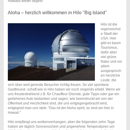
Hawaiis weiter segeln.
Aloha – herzlich willkommen in Hilo "Big Island"
Hilo ist die
regenreichst
e Stadt der
USA. Hier
gibt es kaum
Tourismus,
dafür aber
viel grüne
Natur und vor
allem
ausgesproch
en herzliche
Leute, die
sich über weit gereiste Besucher richtig freuen. So viel spontane
Gastfreund- schaft wie in Hilo haben wir noch nirgends erlebt. Wenn wir
uns freudestrahlend z.B. für Chauffeur-Dienste, gute Tipps oder gar ein
geliehenes Auto bedanken und sagen, wie beeindruckt wir von der
Offenheit und Herzlichkeit sind, die uns entgegengebracht wird,
entgegnet man uns stets: "Das ist der Aloha spirit, so sind wir hier in
Hawaii."
Hilo empfängt uns wolkenverhangen, aber die folgenden zehn Tage
haben wir täglich Sonnenschein und angenehme Temperaturen um